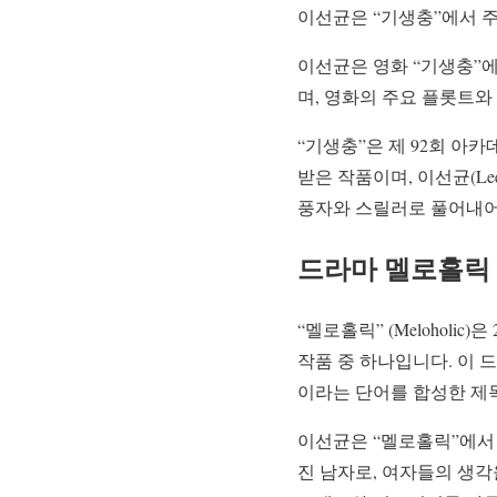
이선균은 “기생충”에서 
이선균은 영화 “기생충”에
며, 영화의 주요 플롯트와
“기생충”은 제 92회 
받은 작품이며, 이선균(Le
풍자와 스릴러로 풀어내어
드라마 멜로홀릭
“멜로홀릭” (Meloholi
작품 중 하나입니다. 이 
이라는 단어를 합성한 제
이선균은 “멜로홀릭”에서 윤
진 남자로, 여자들의 생각