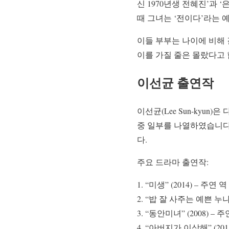
신 1970년생 전혜진’과 
때 그녀는 ‘전이다’라는 
이들 부부는 나이에 비해 
이를 가질 줄은 몰랐다고 
이선균 출연작
이선균(Lee Sun-kyu
중 일부를 나열하였습니다.
다.
주요 드라마 출연작:
“미생” (2014) – 주연 역
“밥 잘 사주는 예쁜 누나” 
“동안미녀” (2008) – 주
“아버지가 이상해” (2015