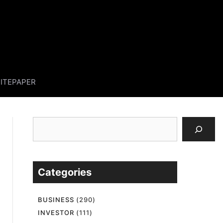
ITEPAPER
검
색
Categories
BUSINESS
(290)
INVESTOR
(111)