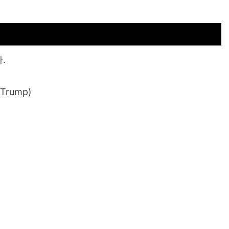
다.
Trump)