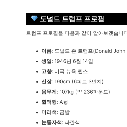
도널드 트럼프 프로필
트럼프 프로필을 다음과 같이 알아보겠습니
이름
: 도널드 존 트럼프(Donald John 
생일
: 1946년 6월 14일
고향
: 미국 뉴욕 퀸스
신장
: 190cm (6피트 3인치)
몸무게
: 107kg (약 236파운드)
혈액형
: A형
머리색
: 금발
눈동자색
: 파란색