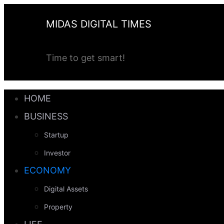
Skip
MIDAS DIGITAL TIMES
to
content
Time to get smart!
HOME
BUSINESS
Startup
Investor
ECONOMY
Digital Assets
Property