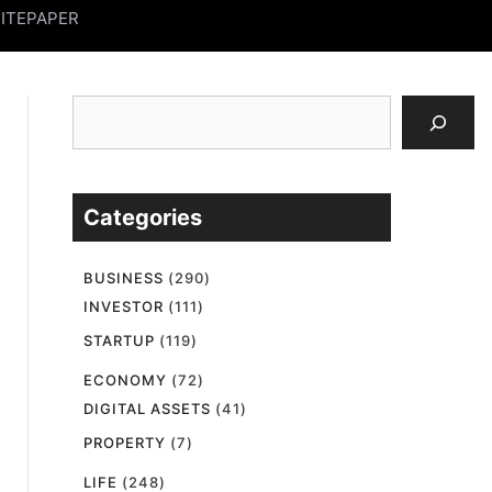
ITEPAPER
검
색
Categories
BUSINESS
(290)
INVESTOR
(111)
STARTUP
(119)
ECONOMY
(72)
DIGITAL ASSETS
(41)
PROPERTY
(7)
LIFE
(248)