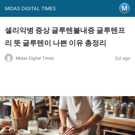
MIDAS DIGITAL TIMES
셀리악병 증상 글루텐불내증 글루텐프
리 뜻 글루텐이 나쁜 이유 총정리
Midas Digital Times
2년 ago