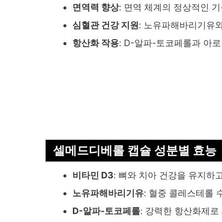
면역력 향상
: 면역 체계의 정상적인 
심혈관 건강 지원
: 노유파해바리기유와
항산화 작용
: D-알파-토코페롤과 
셀메드디베롤 캡슐 성분별 효능
비타민 D3
: 뼈와 치아 건강을 유지하
노유파해바리기유
: 혈중 콜레스테롤
D-알파-토코페롤
: 강력한 항산화제로