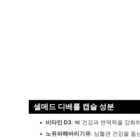
셀메드 디베롤 캡슐 성분
비타민 D3
: 뼈 건강과 면역력을 강화
노유파해바리기유
: 심혈관 건강을 돕