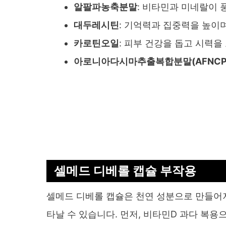
알팔파농축분말
: 비타민과 미네랄이 
대두레시틴
: 기억력과 집중력을 높이
카로틴오일
: 피부 건강을 돕고 시력을
아로니아다시마추출복합분말(AFNCP
셀메드 디베롤 캡슐 부작용
셀메드 디베롤 캡슐은 천연 성분으로 만들어져
타날 수 있습니다. 먼저, 비타민D 과다 복