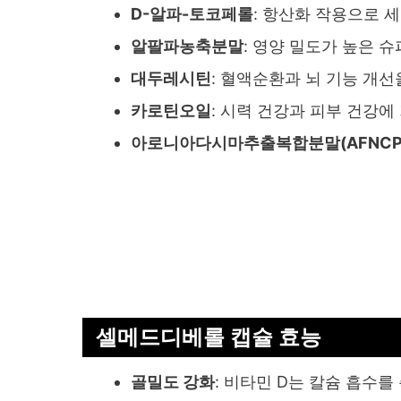
D-알파-토코페롤
: 항산화 작용으로 세
알팔파농축분말
: 영양 밀도가 높은 슈
대두레시틴
: 혈액순환과 뇌 기능 개선
카로틴오일
: 시력 건강과 피부 건강에 
아로니아다시마추출복합분말(AFNCP
셀메드디베롤 캡슐 효능
골밀도 강화
: 비타민 D는 칼슘 흡수