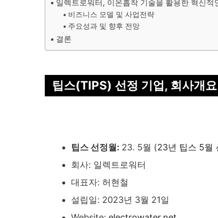
일렉트로워터, 이온흡착 기술을 활용한 혁신적
비즈니스 모델 및 사업전략
주요성과 및 향후 전망
결론
팁스(TIPS) 선정 기업, 회사개요
팁스 선정월:
23. 5월 (
23년 팁스 5월
회사: 일렉트로워터
대표자: 허현철
설립일: 2023년 3월 21일
Website:
electrowater.net