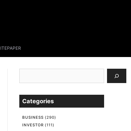
ITEPAPER
검
색
Categories
BUSINESS
(290)
INVESTOR
(111)