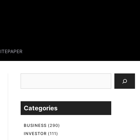
ITEPAPER
검
색
Categories
BUSINESS
(290)
INVESTOR
(111)