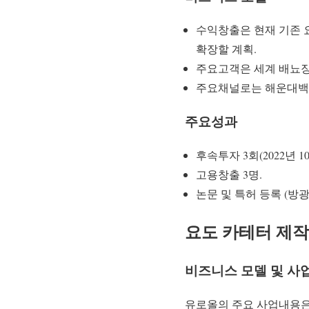
수익창출은 현재 기존 
확장할 계획.
주요고객은 세계 배뇨장
주요채널로는 해운대백병
주요성과
후속투자 3회(2022년 1
고용창출 3명.
논문 및 특허 등록 (방광
요도 카테터 제작
비즈니스 모델 및 사
유로올의 주요 사업내용은