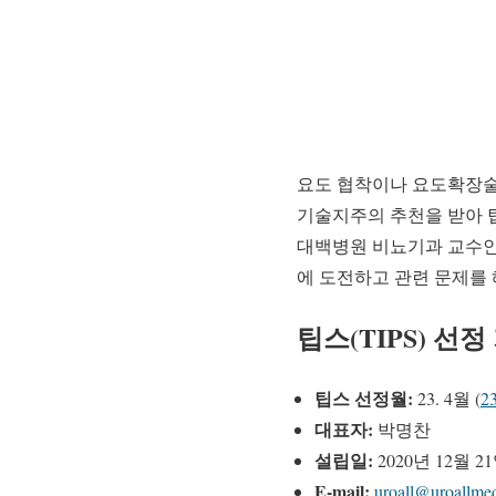
요도 협착이나 요도확장술
기술지주의 추천을 받아 팁
대백병원 비뇨기과 교수인
에 도전하고 관련 문제를 
팁스(TIPS) 선
팁스 선정월:
23. 4월 (
2
대표자:
박명찬
설립일:
2020년 12월 2
E-mail:
uroall@uroallme