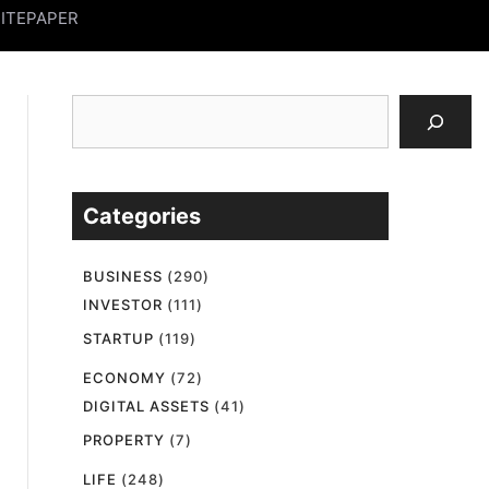
ITEPAPER
검
색
Categories
BUSINESS
(290)
INVESTOR
(111)
STARTUP
(119)
ECONOMY
(72)
DIGITAL ASSETS
(41)
PROPERTY
(7)
LIFE
(248)