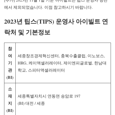
에서 제외되었습니다. 이점 참고하시기 바랍니다.
2023년 팁스(TIPS) 운영사 아이빌트 연
락처 및 기본정보
참
여
세종창조경제혁신센터, 충북수출클럽, 이노보스,
기
HRG, 케이액셀러레이터, 제이엔피글로벌, 한남대
관
학교, 스피터액셀러레이터
(BI)
소
재
세종특별자치시 연동면 송암로 197
지
(BI) 대전 / 세종
(BI)