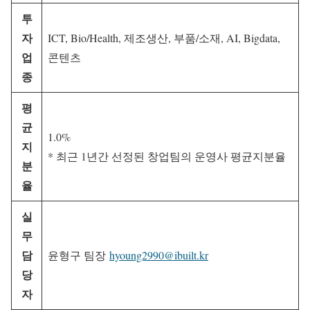
투
자
ICT, Bio/Health, 제조생산, 부품/소재, AI, Bigdata,
업
콘텐츠
종
평
균
1.0%
지
* 최근 1년간 선정된 창업팀의 운영사 평균지분율
분
율
실
무
담
윤형구 팀장
hyoung2990@ibuilt.kr
당
자